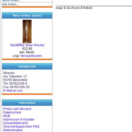
Neue Artikel...
Alle Artikel...
zeige
1
bis
2
(von
2
Artikel)
Neue Artikel [mehr]
SektflÃ¶te Swan Rechts
€22.95
inkl. MwSt.
zzgl.
Versandkosten
Kontakt Info
Aleavita
Am Talweiher 17
55765 Birkenfeld
Tel. 06782/106-0
Fax 06782/106-20
E-Mail an uns
Information
Preise und Versand
Datenschutz
AGB
Impressum & Kontakt
Gesamtübersicht
Geschenkgutschein FAQ
Aktionskupon