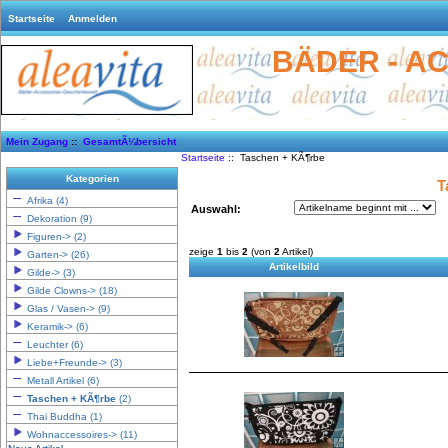
Startseite
Anmelden
BÄDER - A
Mein Zugang
::
GesamtÃ¼bersicht
Startseite
:: Taschen + KÃ¶rbe
Kategorien
T
Afrika (4)
Auswahl:
Dekoration (9)
Figuren-> (2)
zeige
1
bis
2
(von
2
Artikel)
Garten-> (26)
Artikelbild
Gilde-> (3)
Gilde Clowns-> (18)
Glas / Vasen-> (9)
Keramik-> (6)
Leuchter (6)
Liebe+Freunde-> (3)
Metall Artikel (6)
Taschen + KÃ¶rbe
(2)
Thai Buddha (1)
Wohnaccessoires-> (11)